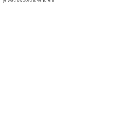
Je wachtwoord is verloren?