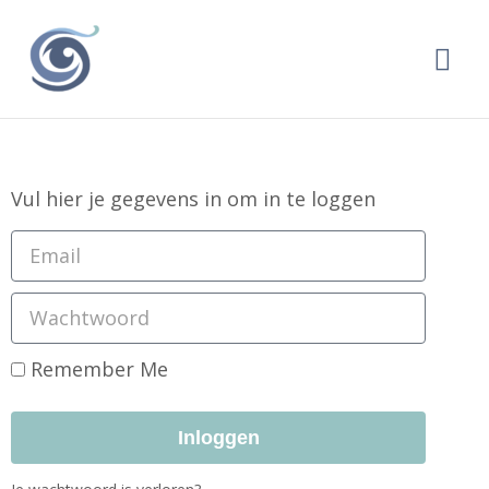
Ga
Ho
naar
de
inhoud
Vul hier je gegevens in om in te loggen
Remember Me
Inloggen